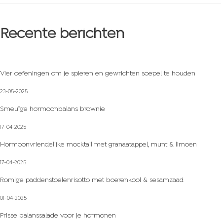
-
2
Recente berichten
0
2
3
Vier oefeningen om je spieren en gewrichten soepel te houden
23-05-2025
Smeuïge hormoonbalans brownie
17-04-2025
Hormoonvriendelijke mocktail met granaatappel, munt & limoen
17-04-2025
Romige paddenstoelenrisotto met boerenkool & sesamzaad
01-04-2025
Frisse balanssalade voor je hormonen