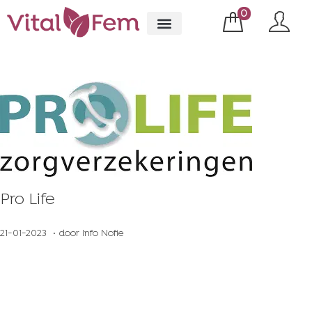
0
Pro Life
.
Geplaatst op
1
21-01-2023
door
Info Nofie
6
-
0
5