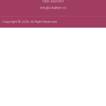
088-4420401
info@vitalfem.nl
Copyright © 2025. All Right Reserved