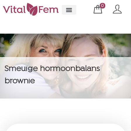
0
Smeuïge hormoonbalans
brownie