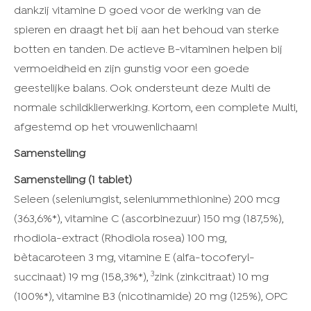
dankzij vitamine D goed voor de werking van de
spieren en draagt het bij aan het behoud van sterke
botten en tanden. De actieve B-vitaminen helpen bij
vermoeidheid
en zijn gunstig voor een goede
geestelijke balans. Ook ondersteunt deze Multi de
normale schildklierwerking. Kortom, een complete Multi,
afgestemd op het vrouwenlichaam!
Samenstelling
Samenstelling (1 tablet)
Seleen (seleniumgist, seleniummethionine) 200 mcg
(363,6%*), vitamine C (ascorbinezuur) 150 mg (187,5%),
rhodiola-extract (Rhodiola rosea) 100 mg,
bètacaroteen 3 mg, vitamine E (alfa-tocoferyl-
3
succinaat) 19 mg (158,3%*),
zink (zinkcitraat) 10 mg
(100%*), vitamine B3 (nicotinamide) 20 mg (125%), OPC