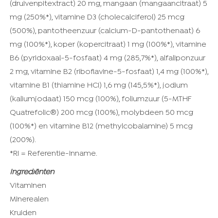
(druivenpitextract) 20 mg, mangaan (mangaancitraat) 5
mg (250%*), vitamine D3 (cholecalciferol) 25 mcg
(500%), pantotheenzuur (calcium-D-pantothenaat) 6
mg (100%*), koper (kopercitraat) 1 mg (100%*), vitamine
B6 (pyridoxaal-5-fosfaat) 4 mg (285,7%*), alfaliponzuur
2 mg, vitamine B2 (riboflavine-5-fosfaat) 1,4 mg (100%*),
vitamine B1 (thiamine HCI) 1,6 mg (145,5%*), jodium
(kaliumjodaat) 150 mcg (100%), foliumzuur (5-MTHF
Quatrefolic®) 200 mcg (100%), molybdeen 50 mcg
(100%*) en vitamine B12 (methylcobalamine) 5 mcg
(200%).
*RI = Referentie-inname.
Ingrediënten
Vitaminen
Minerealen
Kruiden