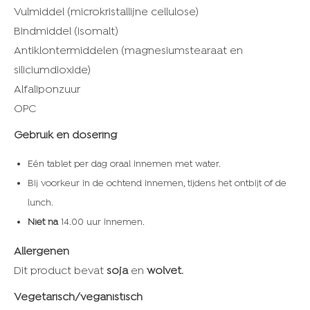
Vulmiddel (microkristallijne cellulose)
Bindmiddel (isomalt)
Antiklontermiddelen (magnesiumstearaat en
siliciumdioxide)
Alfaliponzuur
OPC
Gebruik en dosering
Eén tablet per dag oraal innemen met water.
Bij voorkeur in de ochtend innemen, tijdens het ontbijt of de
lunch.
Niet na
14.00 uur innemen.
Allergenen
Dit product bevat
soja
en
wolvet.
Vegetarisch/veganistisch