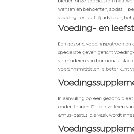
bieden onze specialisten maatwer
wensen en behoeften, zodat jij per
voeding- en leefstijladviezen, he
Voeding- en leefst
Een gezond voedingspatroon en ee
specialiste geven gericht voeding
verminderen van hormonale klachte
voedingsmiddelen je beter kunt v
Voedingssupplem
In aanvulling op een gezond diee
ondersteunen. Dit kan variëren van
agnus-castus, die vaak wordt inge
Voedingssupplem