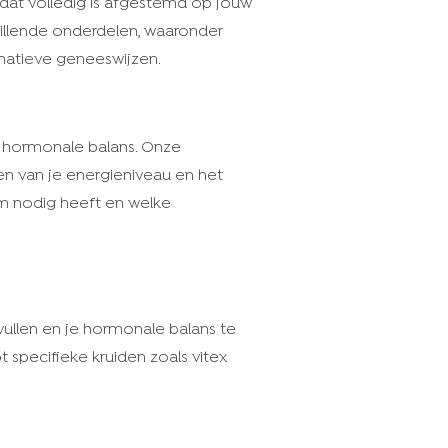
dat volledig is afgestemd op jouw
chillende onderdelen, waaronder
rnatieve geneeswijzen.
p hormonale balans. Onze
en van je energieniveau en het
am nodig heeft en welke
ullen en je hormonale balans te
 specifieke kruiden zoals vitex