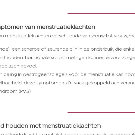
ptomen van menstruatieklachten
enstruatieklachten verschillende van vrouw tot vrouw, ma
oe): een scherpe of zeurende pijn in de onderbuik, die enk
asthouden: hormonale schommelingen kunnen ervoor zorgen
pgeblazen gevoel.
 daling in oestrogeenspiegels vóór de menstruatie kan hoof
elbaarheid: deze symptomen zijn vaak gekoppeld aan verand
yndroom (PMS).
nd houden met menstruatieklachten
schillende klachten met zich meebrengen, zoals onregelmati