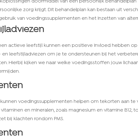
koplossingen doormiddel van een persoonlijk behandelplan 
soonlijke zorg krijgt. Dit behandelplan kan bestaan uit vers
t gebruik van voedingssupplementen en het inzetten van alte
ijladviezen
n actieve leefstijl kunnen een positieve invloed hebben o
- en leefstijladviezen om je te ondersteunen bij het verbeter
n. Hierbij kijken we naar welke voedingsstoffen jouw licha
ermijden.
enten
t kunnen voedingssupplementen helpen om tekorten aan te v
 vitaminen en mineralen, zoals magnesium en vitamine B12, tot
zet bij klachten rondom PMS.
enten