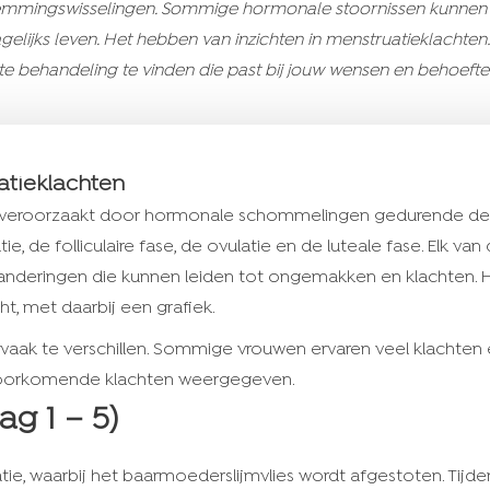
emmingswisselingen. Sommige hormonale stoornissen kunnen 
gelijks leven. Het hebben van inzichten in menstruatieklacht
ste behandeling te vinden die past bij jouw wensen en behoefte
atieklachten
 veroorzaakt door hormonale schommelingen gedurende de c
tie, de folliculaire fase, de ovulatie en de luteale fase. Elk 
anderingen die kunnen leiden tot ongemakken en klachten. H
t, met daarbij een grafiek.
el vaak te verschillen. Sommige vrouwen ervaren veel klachte
 voorkomende klachten weergegeven.
ag 1 – 5)
ie, waarbij het baarmoederslijmvlies wordt afgestoten. Tijde