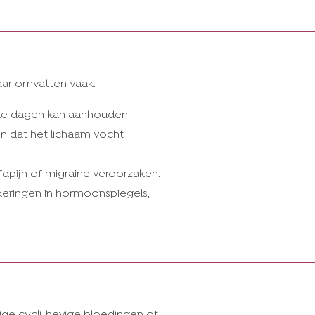
ar omvatten vaak:
ele dagen kan aanhouden.
 dat het lichaam vocht
dpijn of migraine veroorzaken.
eringen in hormoonspiegels,
ge cycli, hevige bloedingen of