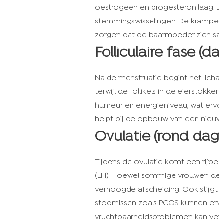
oestrogeen en progesteron laag. D
stemmingswisselingen. De krampen
zorgen dat de baarmoeder zich same
Folliculaire fase (da
Na de menstruatie begint het licha
terwijl de follikels in de eiersto
humeur en energieniveau, wat ervo
helpt bij de opbouw van een nieu
Ovulatie (rond dag
Tijdens de ovulatie komt een rijpe
(LH). Hoewel sommige vrouwen de o
verhoogde afscheiding. Ook stijg
stoornissen zoals PCOS kunnen er
vruchtbaarheidsproblemen kan ve