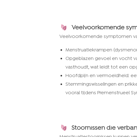
Veelvoorkomende sym
Veelvoorkomende symptomen van m
Menstruatiekrampen (dysmenorr
Opgeblazen gevoel en vocht v
vasthoudt, wat leidt tot een o
Hoofdpijn en vermoeidheid: een
Stemmingswisselingen en prikk
vooral tijdens Premenstrueel S
Stoornissen die verba
Menstruatiestoornissen kunnen ver