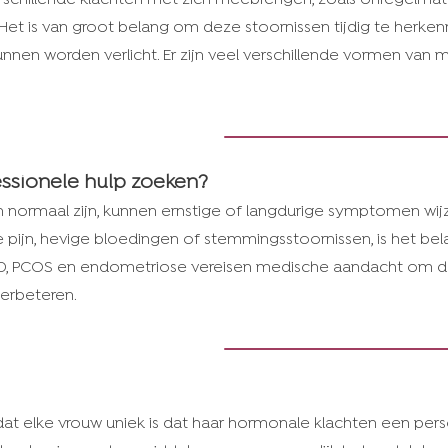
e. Het is van groot belang om deze stoornissen tijdig te herke
nnen worden verlicht. Er zijn veel verschillende vormen van m
ssionele hulp zoeken?
 normaal zijn, kunnen ernstige of langdurige symptomen wijz
 pijn, hevige bloedingen of stemmingsstoornissen, is het bel
D, PCOS en endometriose vereisen medische aandacht om d
verbeteren.
at elke vrouw uniek is dat haar hormonale klachten een per