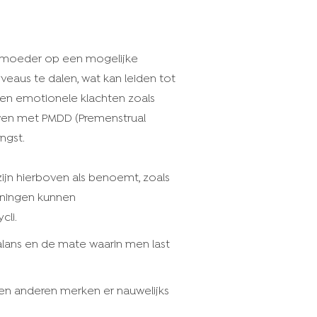
aarmoeder op een mogelijke
eaus te dalen, wat kan leiden tot
en emotionele klachten zoals
uwen met PMDD (Premenstrual
ngst.
zijn hierboven als benoemt, zoals
eningen kunnen
cli.
alans en de mate waarin men last
n en anderen merken er nauwelijks