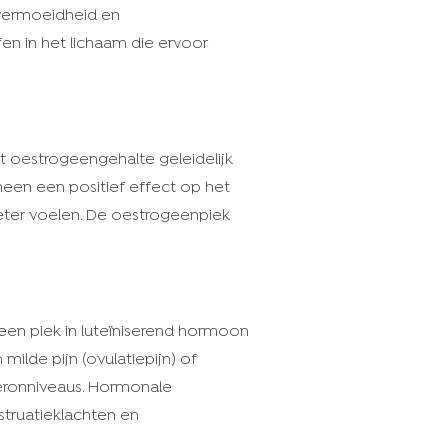
 vermoeidheid en
n in het lichaam die ervoor
et oestrogeengehalte geleidelijk
meen een positief effect op het
beter voelen. De oestrogeenpiek
r een piek in luteïniserend hormoon
ilde pijn (ovulatiepijn) of
teronniveaus. Hormonale
struatieklachten en