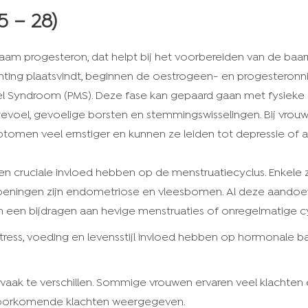
5 – 28)
chaam progesteron, dat helpt bij het voorbereiden van de b
ting plaatsvindt, beginnen de oestrogeen- en progesteronniv
 Syndroom (PMS). Deze fase kan gepaard gaan met fysieke 
gevoel, gevoelige borsten en stemmingswisselingen. Bij vro
ptomen veel ernstiger en kunnen ze leiden tot depressie of a
een cruciale invloed hebben op de menstruatiecyclus. Enkele 
eningen zijn endometriose en vleesbomen. Al deze aando
 een bijdragen aan hevige menstruaties of onregelmatige cy
tress, voeding en levensstijl invloed hebben op hormonale b
el vaak te verschillen. Sommige vrouwen ervaren veel klachte
 voorkomende klachten weergegeven.