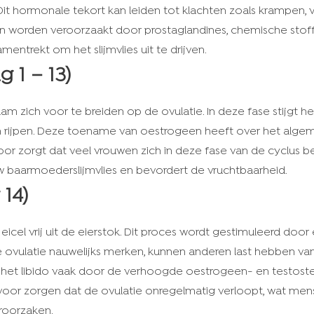
it hormonale tekort kan leiden tot klachten zoals krampen,
 worden veroorzaakt door prostaglandines, chemische stoffe
ntrekt om het slijmvlies uit te drijven.
g 1 – 13)
am zich voor te breiden op de ovulatie. In deze fase stijgt h
kken rijpen. Deze toename van oestrogeen heeft over het alge
or zorgt dat veel vrouwen zich in deze fase van de cyclus 
w baarmoederslijmvlies en bevordert de vruchtbaarheid.
 14)
 eicel vrij uit de eierstok. Dit proces wordt gestimuleerd doo
vulatie nauwelijks merken, kunnen anderen last hebben van m
t het libido vaak door de verhoogde oestrogeen- en testos
voor zorgen dat de ovulatie onregelmatig verloopt, wat men
roorzaken.