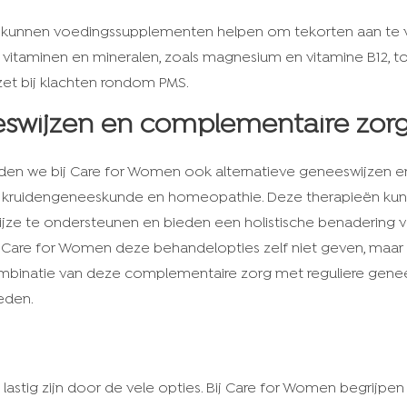
t kunnen voedingssupplementen helpen om tekorten aan te v
 vitaminen en mineralen, zoals magnesium en vitamine B12, tot
zet bij klachten rondom PMS.
eswijzen en complementaire zor
eden we bij Care for Women ook alternatieve geneeswijzen 
r, kruidengeneeskunde en homeopathie. Deze therapieën ku
ijze te ondersteunen en bieden een holistische benadering v
n Care for Women deze behandelopties zelf niet geven, maar
e combinatie van deze complementaire zorg met reguliere gen
eden.
 lastig zijn door de vele opties. Bij Care for Women begrijpen