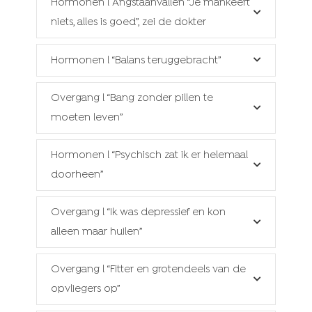
Hormonen l Angstaanvallen “Je mankeert
niets, alles is goed”, zei de dokter
Hormonen l “Balans teruggebracht”
Overgang l “Bang zonder pillen te
moeten leven”
Hormonen l “Psychisch zat ik er helemaal
doorheen”
Overgang l “Ik was depressief en kon
alleen maar huilen”
Overgang l “Fitter en grotendeels van de
opvliegers op”